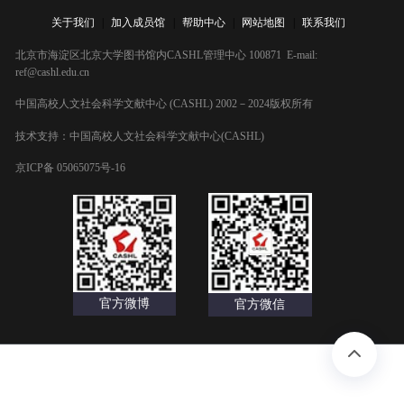
要
关于我们
|
加入成员馆
|
帮助中心
|
网站地图
|
联系我们
账户账单
用户管理
北京市海淀区北京大学图书馆内CASHL管理中心 100871 E-mail:
ref@cashl.edu.cn
订购推荐
中国高校人文社会科学文献中心 (CASHL) 2002－2024版权所有
用户问题
内
技术支持：中国高校人文社会科学文献中心(CASHL)
退出
京ICP备 05065075号-16
容
官方微博
官方微信