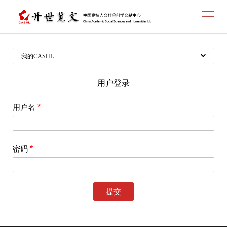
跳
我的CASHL
转
个人管理
用户登录
用户信息
用户名
个人账单
到
阅读留言
修改密码
密码
申请管理
查看申请
主
账户信息
收支情况
查询/修改账户